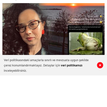
Veri politikasındaki amaçlarla sınırlı ve mevzuata uygun şekilde
Dişi kurbağaların erkeklerden kurtulmak için ölü taklidi
çerez konumlandırmaktayız. Detaylar için
veri politikamızı
0
0
0
0
inceleyebilirsiniz.
yaptığı haberi alıntılayan Karahalil’in, “Kurbağa kardeş,
ölü taklidin bile adamı sahneye çıkarır” notu, Yılmaz’a
gönderme olarak yorumlandı.