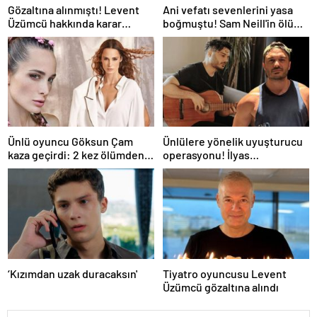
Gözaltına alınmıştı! Levent
Ani vefatı sevenlerini yasa
Üzümcü hakkında karar
boğmuştu! Sam Neill'in ölüm
verildi
nedeni belli oldu
Ünlü oyuncu Göksun Çam
Ünlülere yönelik uyuşturucu
kaza geçirdi: 2 kez ölümden
operasyonu! İlyas
döndüm
Yalçıntaş'tan ilk açıklama
‘Kızımdan uzak duracaksın'
Tiyatro oyuncusu Levent
Üzümcü gözaltına alındı