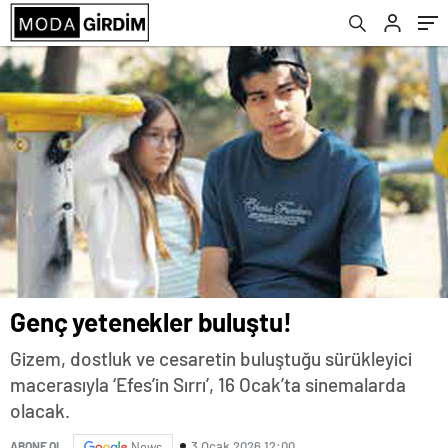
Genç yetenekler buluştu!
Gizem, dostluk ve cesaretin buluştuğu sürükleyici
macerasıyla ‘Efes’in Sırrı’, 16 Ocak’ta sinemalarda
olacak.
3 Ocak 2026 12:00
ABONE OL
News