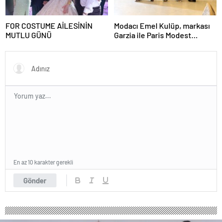
FOR COSTUME AİLESİNİN
Modacı Emel Kulüp, markası
MUTLU GÜNÜ
Garzia ile Paris Modest
Fashion Week’te göz
doldurdu.
En az 10 karakter gerekli
Gönder