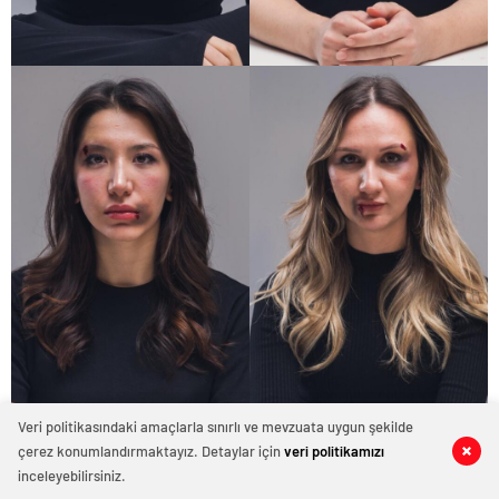
Veri politikasındaki amaçlarla sınırlı ve mevzuata uygun şekilde
çerez konumlandırmaktayız. Detaylar için
veri politikamızı
0
0
0
0
0
0
inceleyebilirsiniz.