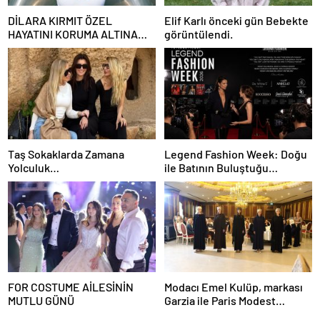
DİLARA KIRMIT ÖZEL
Elif Karlı önceki gün Bebekte
HAYATINI KORUMA ALTINA
görüntülendi.
ALDI
Taş Sokaklarda Zamana
Legend Fashion Week: Doğu
Yolculuk…
ile Batının Buluştuğu
Uluslararası Moda Sahnesi
FOR COSTUME AİLESİNİN
Modacı Emel Kulüp, markası
MUTLU GÜNÜ
Garzia ile Paris Modest
Fashion Week’te göz