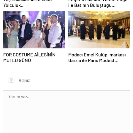
Yolculuk…
ile Batının Buluştuğu
Uluslararası Moda Sahnesi
FOR COSTUME AİLESİNİN
Modacı Emel Kulüp, markası
MUTLU GÜNÜ
Garzia ile Paris Modest
Fashion Week’te göz
doldurdu.