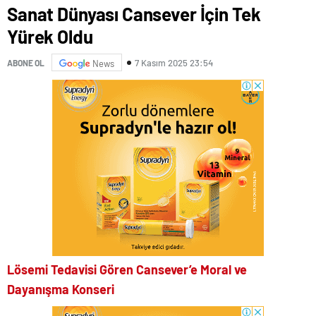
Sanat Dünyası Cansever İçin Tek
Yürek Oldu
7 Kasım 2025 23:54
ABONE OL
News
Lösemi Tedavisi Gören Cansever’e Moral ve
Dayanışma Konseri