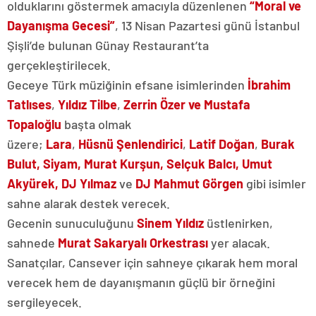
olduklarını göstermek amacıyla düzenlenen
“Moral ve
Dayanışma Gecesi”
, 13 Nisan Pazartesi günü İstanbul
Şişli’de bulunan Günay Restaurant’ta
gerçekleştirilecek.
Geceye Türk müziğinin efsane isimlerinden
İbrahim
Tatlıses
,
Yıldız Tilbe
,
Zerrin Özer ve Mustafa
Topaloğlu
başta olmak
üzere;
Lara
,
Hüsnü
Şenlendirici
,
Latif Doğan
,
Burak
Bulut, Siyam, Murat Kurşun, Selçuk Balcı, Umut
Akyürek, DJ Yılmaz
ve
DJ Mahmut Görgen
gibi isimler
sahne alarak destek verecek.
Gecenin sunuculuğunu
Sinem Yıldız
üstlenirken,
sahnede
Murat Sakaryalı Orkestrası
yer alacak.
Sanatçılar, Cansever için sahneye çıkarak hem moral
verecek hem de dayanışmanın güçlü bir örneğini
sergileyecek.