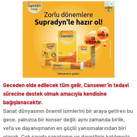
Geceden elde edilecek tüm gelir, Cansever’in tedavi
sürecine destek olmak amacıyla kendisine
bağışlanacaktır.
Sanat dünyasının önemli isimlerini bir araya getiren bu
gece, yalnızca bir konser değil; aynı zamanda birlik,
vefa ve dayanışmanın en güçlü yansımalarından biri
olacak. Çok sayıda sanatçının ve davetlinin katılımıyla