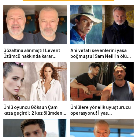
Gözaltına alınmıştı! Levent
Ani vefatı sevenlerini yasa
Üzümcü hakkında karar
boğmuştu! Sam Neill'in ölüm
verildi
nedeni belli oldu
Ünlü oyuncu Göksun Çam
Ünlülere yönelik uyuşturucu
kaza geçirdi: 2 kez ölümden
operasyonu! İlyas
döndüm
Yalçıntaş'tan ilk açıklama