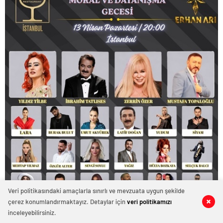
Veri politikasındaki amaçlarla sınırlı ve mevzuata uygun şekilde
çerez konumlandırmaktayız. Detaylar için
veri politikamızı
0
0
0
0
0
0
inceleyebilirsiniz.