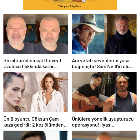
Gözaltına alınmıştı! Levent
Ani vefatı sevenlerini yasa
Üzümcü hakkında karar
boğmuştu! Sam Neill'in ölüm
verildi
nedeni belli oldu
Ünlü oyuncu Göksun Çam
Ünlülere yönelik uyuşturucu
kaza geçirdi: 2 kez ölümden
operasyonu! İlyas
döndüm
Yalçıntaş'tan ilk açıklama