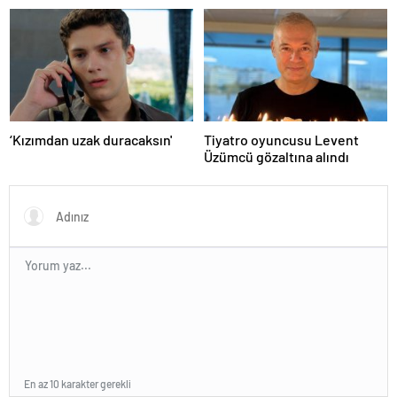
döndüm
Yalçıntaş'tan ilk açıklama
‘Kızımdan uzak duracaksın'
Tiyatro oyuncusu Levent
Üzümcü gözaltına alındı
En az 10 karakter gerekli