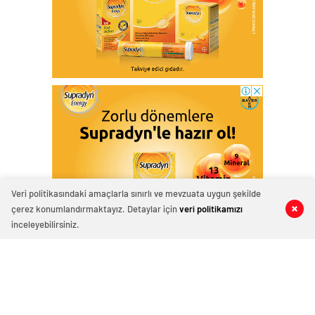
Veri politikasındaki amaçlarla sınırlı ve mevzuata uygun şekilde
çerez konumlandırmaktayız. Detaylar için
veri politikamızı
0
0
0
0
0
0
inceleyebilirsiniz.