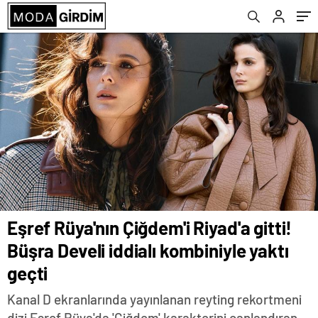
Eşref Rüya'nın Çiğdem'i Riyad'a gitti!
Büşra Develi iddialı kombiniyle yaktı
geçti
Kanal D ekranlarında yayınlanan reyting rekortmeni
dizi Eşref Rüya'da 'Çiğdem' karakterini canlandıran