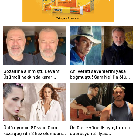
Gözaltına alınmıştı! Levent
Ani vefatı sevenlerini yasa
Üzümcü hakkında karar
boğmuştu! Sam Neill'in ölüm
verildi
nedeni belli oldu
Ünlü oyuncu Göksun Çam
Ünlülere yönelik uyuşturucu
kaza geçirdi: 2 kez ölümden
operasyonu! İlyas