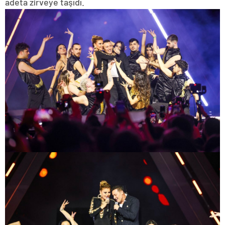
adeta zirveye taşıdı.