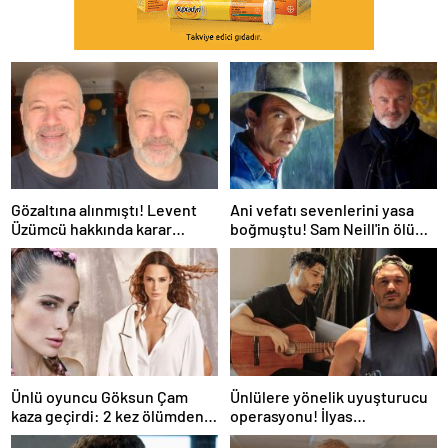
Gözaltına alınmıştı! Levent
Ani vefatı sevenlerini yasa
Üzümcü hakkında karar
boğmuştu! Sam Neill'in ölüm
verildi
nedeni belli oldu
Ünlü oyuncu Göksun Çam
Ünlülere yönelik uyuşturucu
kaza geçirdi: 2 kez ölümden
operasyonu! İlyas
döndüm
Yalçıntaş'tan ilk açıklama