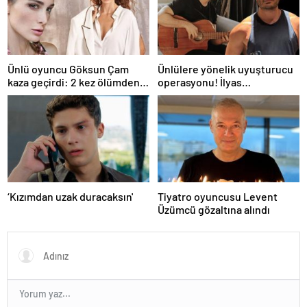
Ünlü oyuncu Göksun Çam
Ünlülere yönelik uyuşturucu
kaza geçirdi: 2 kez ölümden
operasyonu! İlyas
döndüm
Yalçıntaş'tan ilk açıklama
‘Kızımdan uzak duracaksın'
Tiyatro oyuncusu Levent
Üzümcü gözaltına alındı