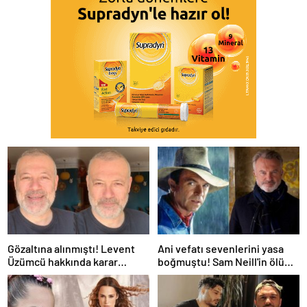
Gözaltına alınmıştı! Levent
Ani vefatı sevenlerini yasa
Üzümcü hakkında karar
boğmuştu! Sam Neill'in ölüm
verildi
nedeni belli oldu