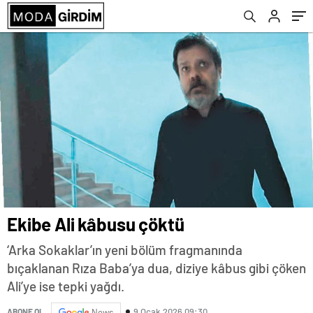
Ekibe Ali kâbusu çöktü
‘Arka Sokaklar’ın yeni bölüm fragmanında
bıçaklanan Rıza Baba’ya dua, diziye kâbus gibi çöken
Ali’ye ise tepki yağdı.
9 Ocak 2026 09:30
ABONE OL
News