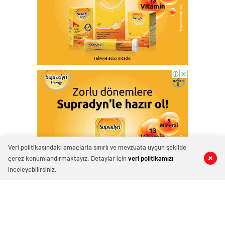
Veri politikasındaki amaçlarla sınırlı ve mevzuata uygun şekilde
çerez konumlandırmaktayız. Detaylar için
veri politikamızı
0
0
0
0
inceleyebilirsiniz.