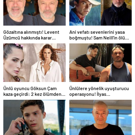
Gözaltına alınmıştı! Levent
Ani vefatı sevenlerini yasa
Üzümcü hakkında karar
boğmuştu! Sam Neill'in ölüm
verildi
nedeni belli oldu
Ünlü oyuncu Göksun Çam
Ünlülere yönelik uyuşturucu
kaza geçirdi: 2 kez ölümden
operasyonu! İlyas
döndüm
Yalçıntaş'tan ilk açıklama