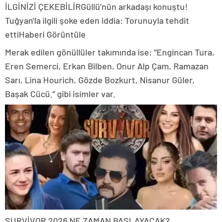
İLGİNİZİ ÇEKEBİLİRGüllü'nün arkadaşı konuştu!
Tuğyan'la ilgili şoke eden iddia: Torunuyla tehdit
ettiHaberi Görüntüle
Merak edilen gönüllüler takımında ise; ”Engincan Tura,
Eren Semerci, Erkan Bilben, Onur Alp Çam, Ramazan
Sarı, Lina Hourich, Gözde Bozkurt, Nisanur Güler,
Başak Cücü.” gibi isimler var.
SURVİVOR 2026 NE ZAMAN BAŞLAYACAK?