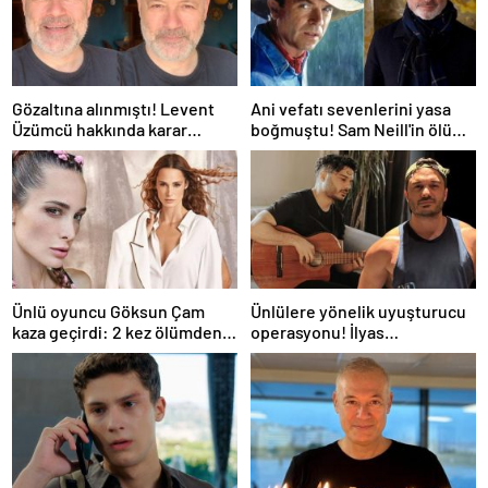
Gözaltına alınmıştı! Levent
Ani vefatı sevenlerini yasa
Üzümcü hakkında karar
boğmuştu! Sam Neill'in ölüm
verildi
nedeni belli oldu
Ünlü oyuncu Göksun Çam
Ünlülere yönelik uyuşturucu
kaza geçirdi: 2 kez ölümden
operasyonu! İlyas
döndüm
Yalçıntaş'tan ilk açıklama