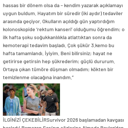
hassas bir dönem olsa da – kendim yazarak açıklamayı
uygun buldum. Hayatım bir süredir (iki aydır) tedaviler
arasında geçiyor. Okulların açıldığı gün yaptırdığım
kolonoskopide ‘rektum kanseri’ olduğumu öğrendim; o
ilk hafta şoku soğukkanlılıkla atlattıktan sonra da
kemoterapi tedavim başladı. Çok şükür 3.kemo bu
hafta tamamlandı. İyiyim. Beni bilirsiniz; hayat ne
getirirse getirsin hep şükrederim; güçlü dururum.
Ortaya çıkan tümöre düşman olmadım; kökten bir
temizlenme olacağına inandım.”
İLGİNİZİ ÇEKEBİLİRSurvivor 2026 başlamadan kavgası
başladı! Ramazan Sarı'nın sözlerine Almeda Baylan'dan