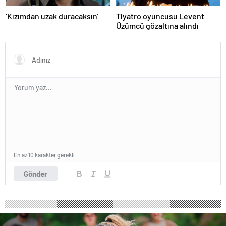
‘Kızımdan uzak duracaksın'
Tiyatro oyuncusu Levent
Üzümcü gözaltına alındı
En az 10 karakter gerekli
Gönder