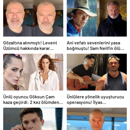
Gözaltına alınmıştı! Levent
Ani vefatı sevenlerini yasa
Üzümcü hakkında karar
boğmuştu! Sam Neill'in ölüm
verildi
nedeni belli oldu
Ünlü oyuncu Göksun Çam
Ünlülere yönelik uyuşturucu
kaza geçirdi: 2 kez ölümden
operasyonu! İlyas
döndüm
Yalçıntaş'tan ilk açıklama