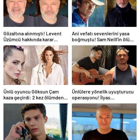
Gözaltına alınmıştı! Levent
Ani vefatı sevenlerini yasa
Üzümcü hakkında karar
boğmuştu! Sam Neill'in ölüm
verildi
nedeni belli oldu
Ünlü oyuncu Göksun Çam
Ünlülere yönelik uyuşturucu
kaza geçirdi: 2 kez ölümden
operasyonu! İlyas
döndüm
Yalçıntaş'tan ilk açıklama