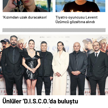
‘Kızımdan uzak duracaksın'
Tiyatro oyuncusu Levent
Üzümcü gözaltına alındı
Ünlüler ‘D.I.S.C.O.’da buluştu