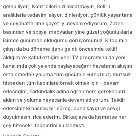
gelebiliyor.. Kontrollerinizi aksatmayın. Belirli
aralıklarla tedavimi alıyor, dinleniyor, günlük yaşantıma
ve seyahatlerime gayet iyi devam ediyorum. Zaten
basından ve sosyal medyadan yine güzel yoğunluklarla
işimde gücümde olduğumu görüyorsunuz. Kitabımın
çıkışı da bu döneme denk geldi; öncesinde teklif
aldığım ve kabul ettiğim yeni TV programına da yeni
kanalımda çok yakında başlayacağım; hayatımın akışını
ertelemeden yoluma tüm gücümle -umutsuz, mutsuz
hisseden tüm kadınlara örnek olmak için – devam
edeceğim. Farkındalık adına öğrenmem gerekenleri
aldım ve yoluma heyecanla devam ediyorum. Takdir
edersiniz ki hassas bir süreç; buna saygı ve sevgi
duyulmasını rica ederim. Birkaç aya da kısmetse her
şey bitecek” ifadelerini kullanmıştı.
Haberin Devamı