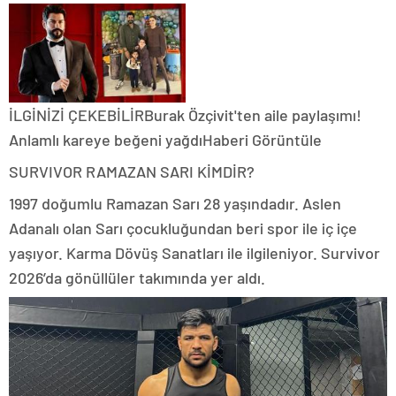
İLGİNİZİ ÇEKEBİLİRBurak Özçivit'ten aile paylaşımı!
Anlamlı kareye beğeni yağdıHaberi Görüntüle
SURVIVOR RAMAZAN SARI KİMDİR?
1997 doğumlu Ramazan Sarı 28 yaşındadır. Aslen
Adanalı olan Sarı çocukluğundan beri spor ile iç içe
yaşıyor. Karma Dövüş Sanatları ile ilgileniyor. Survivor
2026’da gönüllüler takımında yer aldı.