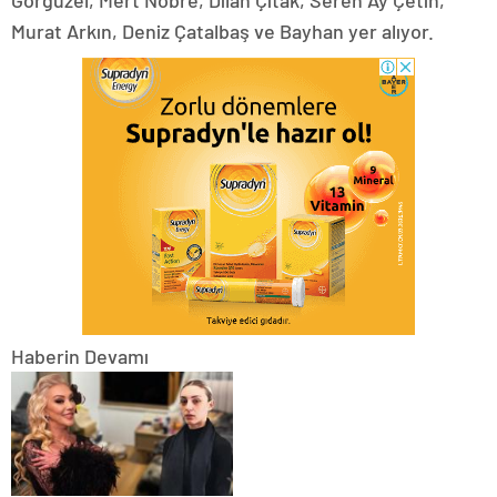
Görgüzel, Mert Nobre, Dilan Çıtak, Seren Ay Çetin,
Murat Arkın, Deniz Çatalbaş ve Bayhan yer alıyor.
Haberin Devamı