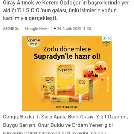
Giray Altınok ve Kerem Özdoğan’ın başrollerinde yer
aldığı ‘D.I.S.C.O.’nun galası, ünlü isimlerin yoğun
katılımıyla gerçekleşti.
26 Aralık 2025 11:30
ABONE OL
News
Cengiz Bozkurt, Sarp Apak, Berk Oktay, Yiğit Özşener,
Duygu Sarışın, Onur Buldu ve Erdem Yener gibi
isimlerin yalnız bırakmadığı film ekibi, salonu