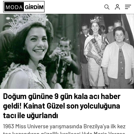
uğurlandı
pozunu paylaştı
seni'
Doğum gününe 9 gün kala acı haber
geldi! Kainat Güzel son yolculuğuna
tacı ile uğurlandı
1963 Miss Universe yarışmasında Brezilya’ya ilk kez
taç kazandıran güzellik kraliçesi Iêda Maria Vargas,