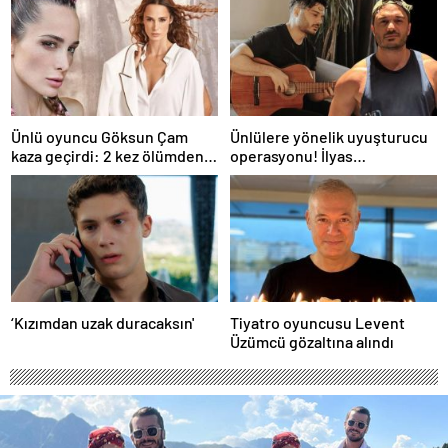
Ünlü oyuncu Göksun Çam
Ünlülere yönelik uyuşturucu
kaza geçirdi: 2 kez ölümden
operasyonu! İlyas
döndüm
Yalçıntaş'tan ilk açıklama
‘Kızımdan uzak duracaksın'
Tiyatro oyuncusu Levent
Üzümcü gözaltına alındı