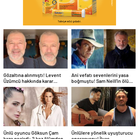
Gözaltına alınmıştı! Levent
Ani vefatı sevenlerini yasa
Üzümcü hakkında karar
boğmuştu! Sam Neill'in ölüm
verildi
nedeni belli oldu
Ünlü oyuncu Göksun Çam
Ünlülere yönelik uyuşturucu
kaza geçirdi: 2 kez ölümden
operasyonu! İlyas