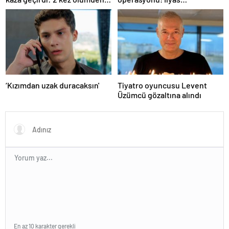
döndüm
Yalçıntaş'tan ilk açıklama
‘Kızımdan uzak duracaksın'
Tiyatro oyuncusu Levent
Üzümcü gözaltına alındı
En az 10 karakter gerekli