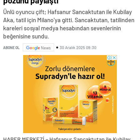
pozunu paylaştı
Ünlü oyuncu çift; Hafsanur Sancaktutan ile Kubilay
Aka, tatil için Milano'ya gitti. Sancaktutan, tatilinden
kareleri sosyal medya hesabından sevenlerinin
beğenisine sundu.
30 Aralık 2025 09:30
ABONE OL
News
HABER MERKEZİ – Hafsanur Sancaktutan ile Kubilay