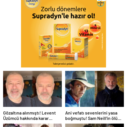
Gözaltına alınmıştı! Levent
Ani vefatı sevenlerini yasa
Üzümcü hakkında karar
boğmuştu! Sam Neill'in ölüm
verildi
nedeni belli oldu