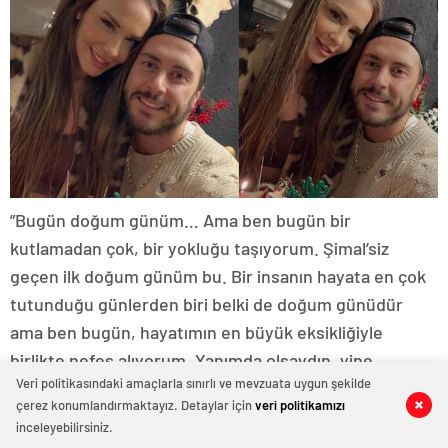
”Bugün doğum günüm… Ama ben bugün bir
kutlamadan çok, bir yokluğu taşıyorum. Şimal’siz
geçen ilk doğum günüm bu. Bir insanın hayata en çok
tutunduğu günlerden biri belki de doğum günüdür
ama ben bugün, hayatımın en büyük eksikliğiyle
birlikte nefes alıyorum. Yanımda olsaydın, yine
Veri politikasındaki amaçlarla sınırlı ve mevzuata uygun şekilde
gülüşünle karışırdı bu günün ışığına her şey.
çerez konumlandırmaktayız. Detaylar için
veri politikamızı
0
0
0
0
0
0
Sürprizlerin küçük telaşların, bana göre hazırladığın o
inceleyebilirsiniz.
minicik mutluluklar. Hepsi birer hatıra olarak kaldı