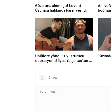
Gözaltına alınmıştı! Levent
Ani vef
Üzümcü hakkında karar verildi
boğmuşt
nedeni 
Ünlülere yönelik uyuşturucu
‘Kızımd
operasyonu! İlyas Yalçıntaş'tan ilk
açıklama