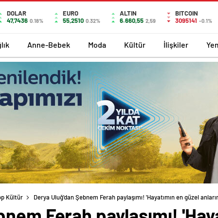
DOLAR
EURO
ALTIN
BITCOIN
47,7436
55,2510
6.660,55
3095141
0.18%
0.32%
2,59
-0.1%
lık
Anne-Bebek
Moda
Kültür
İlişkiler
Ye
p Kültür
Derya Uluğ'dan Şebnem Ferah paylaşımı! 'Hayatımın en güzel anların
bnem Ferah paylaşımı! 'Hay