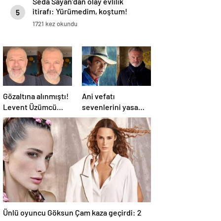
Seda Sayan’dan olay evlilik
itirafı: Yürümedim, koştum!
5
1721 kez okundu
Gözaltına alınmıştı!
Ani vefatı
Levent Üzümcü
sevenlerini yasa
hakkında karar
boğmuştu! Sam
verildi
Neill'in ölüm nedeni
belli oldu
Ünlü oyuncu Göksun Çam kaza geçirdi: 2