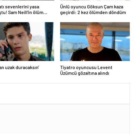
atı sevenlerini yasa
Ünlü oyuncu Göksun Çam kaza
u! Sam Neill'in ölüm
geçirdi: 2 kez ölümden döndüm
belli oldu
an uzak duracaksın'
Tiyatro oyuncusu Levent
Üzümcü gözaltına alındı