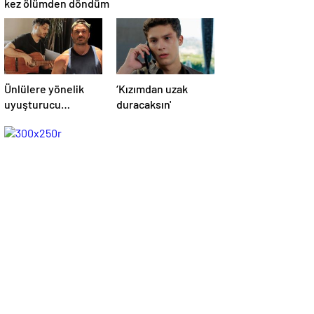
kez ölümden döndüm
Ünlülere yönelik
‘Kızımdan uzak
uyuşturucu
duracaksın'
operasyonu! İlyas
Yalçıntaş'tan ilk
açıklama