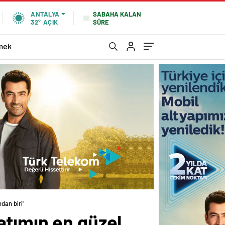
SABAHA KALAN
ANTALYA
SÜRE
32°
AÇIK
mek
dan biri'
atımın en güzel