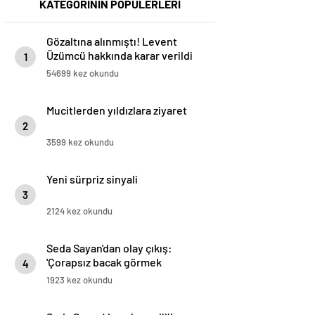
KATEGORİNİN POPÜLERLERİ
Gözaltına alınmıştı! Levent
Üzümcü hakkında karar verildi
1
54699 kez okundu
Mucitlerden yıldızlara ziyaret
2
3599 kez okundu
Yeni sürpriz sinyali
3
2124 kez okundu
Seda Sayan'dan olay çıkış:
'Çorapsız bacak görmek
4
istemiyorum’
1923 kez okundu