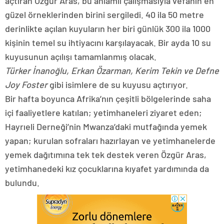
açtıran Özgür Aras, bu anlamlı çalışmasıyla vefanın en
güzel örneklerinden birini sergiledi. 40 ila 50 metre
derinlikte açılan kuyuların her biri günlük 300 ila 1000
kişinin temel su ihtiyacını karşılayacak. Bir ayda 10 su
kuyusunun açılışı tamamlanmış olacak.
Türker İnanoğlu, Erkan Özarman, Kerim Tekin ve Defne
Joy Foster
gibi isimlere de su kuyusu açtırıyor.
Bir hafta boyunca Afrika’nın çeşitli bölgelerinde saha
içi faaliyetlere katılan; yetimhaneleri ziyaret eden;
Hayrıeli Derneği’nin Mwanza’daki mutfağında yemek
yapan; kurulan sofraları hazırlayan ve yetimhanelerde
yemek dağıtımına tek tek destek veren Özgür Aras,
yetimhanedeki kız çocuklarına kıyafet yardımında da
bulundu.