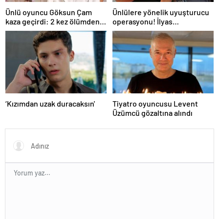
Ünlü oyuncu Göksun Çam
Ünlülere yönelik uyuşturucu
kaza geçirdi: 2 kez ölümden
operasyonu! İlyas
döndüm
Yalçıntaş'tan ilk açıklama
‘Kızımdan uzak duracaksın'
Tiyatro oyuncusu Levent
Üzümcü gözaltına alındı