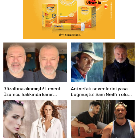
Gözaltına alınmıştı! Levent
Ani vefatı sevenlerini yasa
Üzümcü hakkında karar
boğmuştu! Sam Neill'in ölüm
verildi
nedeni belli oldu