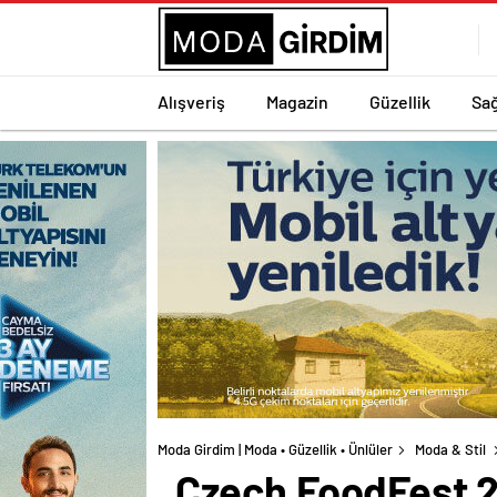
Alışveriş
Magazin
Güzellik
Sağ
Moda Girdim | Moda • Güzellik • Ünlüler
Moda & Stil
Czech FoodFest 2