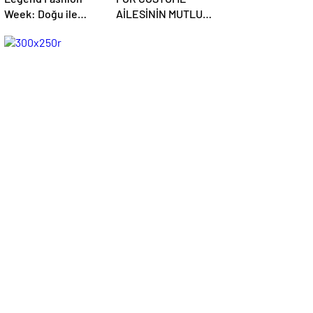
Week: Doğu ile
AİLESİNİN MUTLU
Batının Buluştuğu
GÜNÜ
Uluslararası Moda
Sahnesi