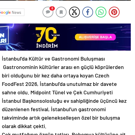
0
News
İstanbul’da Kültür ve Gastronomi Buluşması
Gastronominin kültürler arası en güçlü köprülerden
biri olduğunu bir kez daha ortaya koyan Czech
FoodFest 2026, İstanbul’da unutulmaz bir davete
sahne oldu. Midpoint Tünel ve Çek Cumhuriyeti
İstanbul Başkonsolosluğu ev sahipliğinde üçüncü kez
düzenlenen festival, İstanbul’un gastronomi
takviminde artık gelenekselleşen özel bir buluşma
olarak dikkat çekti.
Çek mutfağının özgün tatları, Bohemya kültürüne ait