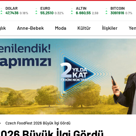
DOLAR
EURO
ALTIN
BITCOIN
47,7436
55,2510
6.660,55
3091916
0.18%
0.32%
2,59
0.7%
lık
Anne-Bebek
Moda
Kültür
İlişkiler
Ye
Czech FoodFest 2026 Büyük İlgi Gördü
026 Büyük İlgi Gördü