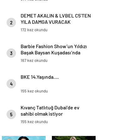
DEMET AKALIN & LVBEL C5’TEN
YILA DAMGA VURACAK
2
SÜRPRİZ!
172 kez okundu
Barbie Fashion Show’un Yıldızı
Başak Baysan Kuşadası’nda
3
Parladı
167 kez okundu
BKE 14.Yaşında….
4
155 kez okundu
Kıvanç Tatlıtuğ Dubai’de ev
sahibi olmak istiyor
5
155 kez okundu