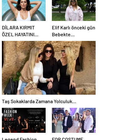
DİLARA KIRMIT
Elif Karlı önceki gün
ÖZEL HAYATINI
Bebekte
KORUMA ALTINA
görüntülendi.
ALDI
Taş Sokaklarda Zamana Yolculuk…
Legend Fashion
FOR COSTUME