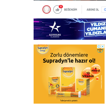
0
BEĞENDİM
ABONE OL