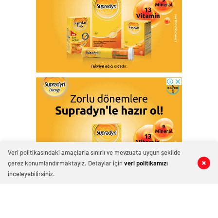
Veri politikasındaki amaçlarla sınırlı ve mevzuata uygun şekilde
çerez konumlandırmaktayız. Detaylar için
veri politikamızı
0
0
0
0
inceleyebilirsiniz.