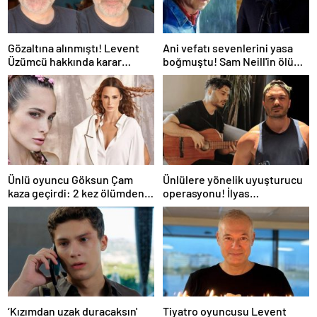
Gözaltına alınmıştı! Levent
Ani vefatı sevenlerini yasa
Üzümcü hakkında karar
boğmuştu! Sam Neill'in ölüm
verildi
nedeni belli oldu
Ünlü oyuncu Göksun Çam
Ünlülere yönelik uyuşturucu
kaza geçirdi: 2 kez ölümden
operasyonu! İlyas
döndüm
Yalçıntaş'tan ilk açıklama
‘Kızımdan uzak duracaksın'
Tiyatro oyuncusu Levent