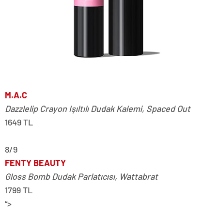
M.A.C
Dazzlelip Crayon Işıltılı Dudak Kalemi, Spaced Out
1649 TL
8/9
FENTY BEAUTY
Gloss Bomb Dudak Parlatıcısı, Wattabrat
1799 TL
“>