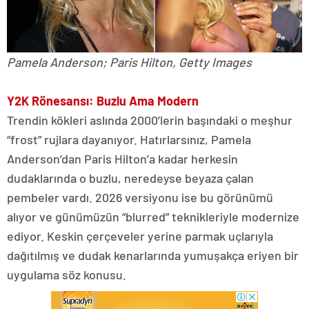
Pamela Anderson; Paris Hilton, Getty Images
Y2K Rönesansı: Buzlu Ama Modern
Trendin kökleri aslında 2000’lerin başındaki o meşhur
“frost” rujlara dayanıyor. Hatırlarsınız, Pamela
Anderson’dan Paris Hilton’a kadar herkesin
dudaklarında o buzlu, neredeyse beyaza çalan
pembeler vardı. 2026 versiyonu ise bu görünümü
alıyor ve günümüzün “blurred” teknikleriyle modernize
ediyor. Keskin çerçeveler yerine parmak uçlarıyla
dağıtılmış ve dudak kenarlarında yumuşakça eriyen bir
uygulama söz konusu.