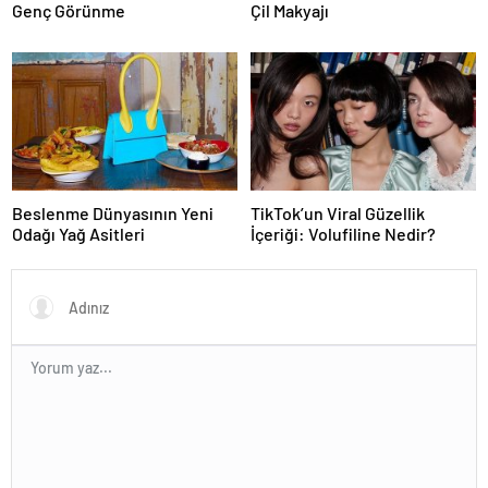
Genç Görünme
Çil Makyajı
Beslenme Dünyasının Yeni
TikTok’un Viral Güzellik
Odağı Yağ Asitleri
İçeriği: Volufiline Nedir?