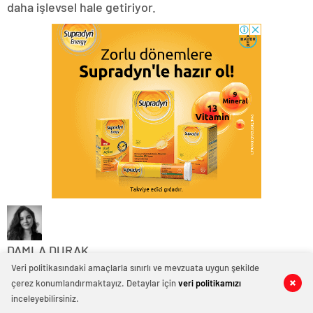
daha işlevsel hale getiriyor.
DAMLA DURAK
12 Mayıs 2026
Veri politikasındaki amaçlarla sınırlı ve mevzuata uygun şekilde
çerez konumlandırmaktayız. Detaylar için
veri politikamızı
0
0
0
0
0
0
Rimowa
inceleyebilirsiniz.