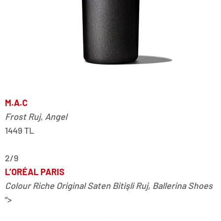
M.A.C
Frost Ruj, Angel
1449 TL
2/9
L’ORÉAL PARIS
Colour Riche Original Saten Bitişli Ruj
, Ballerina Shoes
“>