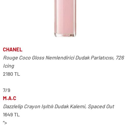
CHANEL
Rouge Coco Gloss Nemlendirici Dudak Parlatıcısı, 726
Icing
2180 TL
7/9
M.A.C
Dazzlelip Crayon Işıltılı Dudak Kalemi, Spaced Out
1649 TL
“>