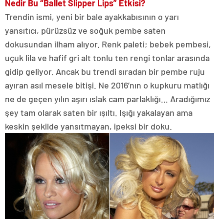
Nedir Bu “Ballet Slipper Lips” Etkisi?
Trendin ismi, yeni bir bale ayakkabısının o yarı
yansıtıcı, pürüzsüz ve soğuk pembe saten
dokusundan ilham alıyor. Renk paleti; bebek pembesi,
uçuk lila ve hafif gri alt tonlu ten rengi tonlar arasında
gidip geliyor. Ancak bu trendi sıradan bir pembe ruju
ayıran asıl mesele bitişi. Ne 2016’nın o kupkuru matlığı
ne de geçen yılın aşırı ıslak cam parlaklığı… Aradığımız
şey tam olarak saten bir ışıltı. Işığı yakalayan ama
keskin şekilde yansıtmayan, ipeksi bir doku.