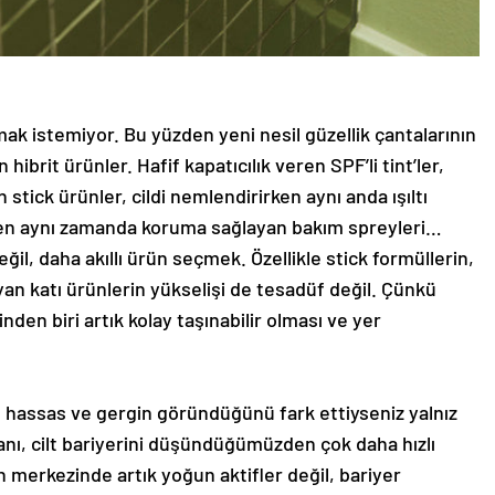
mak istemiyor. Bu yüzden yeni nesil güzellik çantalarının
n hibrit ürünler. Hafif kapatıcılık veren SPF’li tint’ler,
tick ürünler, cildi nemlendirirken aynı anda ışıltı
rken aynı zamanda koruma sağlayan bakım spreyleri…
il, daha akıllı ürün seçmek. Özellikle stick formüllerin,
an katı ürünlerin yükselişi de tesadüf değil. Çünkü
nden biri artık kolay taşınabilir olması ve yer
, hassas ve gergin göründüğünü fark ettiyseniz yalnız
anı, cilt bariyerini düşündüğümüzden çok daha hızlı
n merkezinde artık yoğun aktifler değil, bariyer