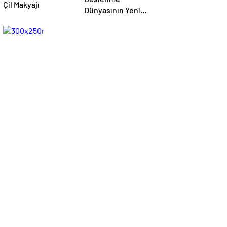
Çil Makyajı
Dünyasının Yeni
Odağı Yağ Asitleri