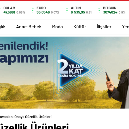
DOLAR
EURO
ALTIN
BITCOIN
47,5991
55,0546
6.535,95
3074824
0.06%
0.07%
0,61
0.9%
lık
Anne-Bebek
Moda
Kültür
İlişkiler
Ye
avaalanı Onaylı Güzellik Ürünleri
zellik Ürünleri