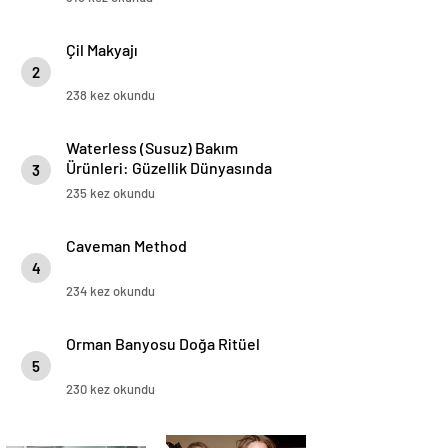
Çil Makyajı
2
238 kez okundu
Waterless (Susuz) Bakım
Ürünleri: Güzellik Dünyasında
3
Sürdürülebilir Devrim
235 kez okundu
Caveman Method
4
234 kez okundu
Orman Banyosu Doğa Ritüel
5
230 kez okundu