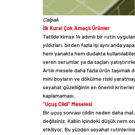
Calpak
İlk Kural Çok Amaçlı Ürünler
Tatilde kimse 14 adımlı bir rutin uygula
yıldızları, birden fazla işi aynı anda yapa
hem yanakta hem dudakta kullanılabilen s
veren serumlar ya da saçları yatıştırı
Artık mesele daha fazla ürün taşımak değ
mini boyların ve dökülme riski yaratmay
seyahat güzelliğinin en önemli kriterleri
kaplamaması.
“Uçuş Cildi” Meselesi
Bir uçuş sonrası cildin neden daha mat
değilsiniz. Kabin içindeki düşük nem or
etkiliyor. Bu yüzden seyahat rutinlerini