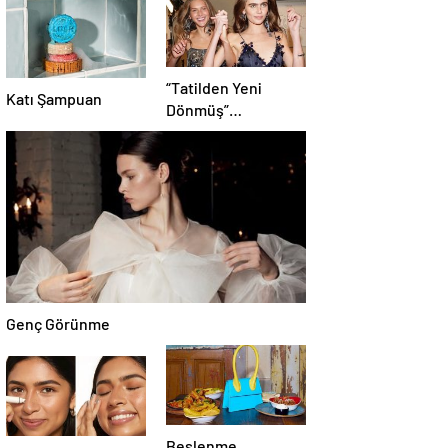
“Tatilden Yeni
Katı Şampuan
Dönmüş”
Görünümünün
Kısayolu:
Bronzlaştırıcı
Damlalar
Genç Görünme
Beslenme