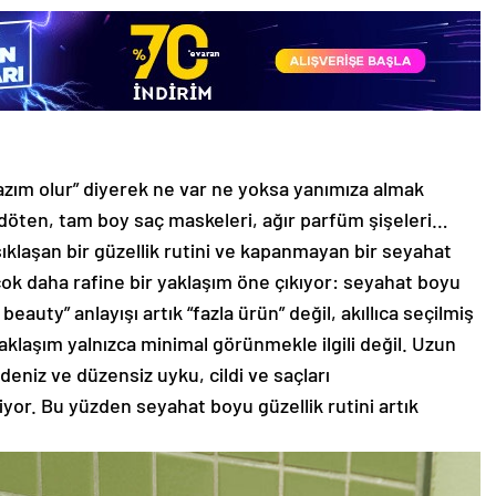
 lazım olur” diyerek ne var ne yoksa yanımıza almak
fondöten, tam boy saç maskeleri, ağır parfüm şişeleri…
klaşan bir güzellik rutini ve kapanmayan bir seyahat
çok daha rafine bir yaklaşım öne çıkıyor: seyahat boyu
eauty” anlayışı artık “fazla ürün” değil, akıllıca seçilmiş
yaklaşım yalnızca minimal görünmekle ilgili değil. Uzun
deniz ve düzensiz uyku, cildi ve saçları
or. Bu yüzden seyahat boyu güzellik rutini artık