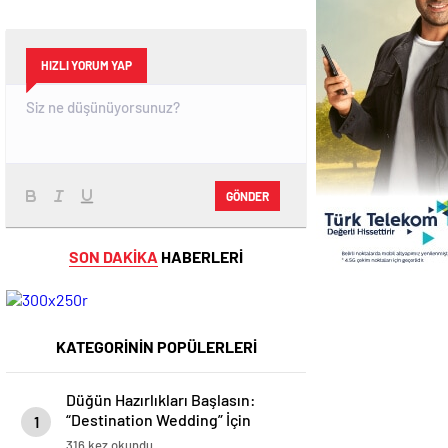
HIZLI YORUM YAP
GÖNDER
SON DAKİKA
HABERLERİ
KATEGORİNİN POPÜLERLERİ
Düğün Hazırlıkları Başlasın:
“Destination Wedding” İçin
1
Güzellik Rehberi
316 kez okundu