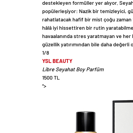
destekleyen formüller yer alıyor. Seya
popülerleşiyor: Nazik bir temizleyici, gü
rahatlatacak hafif bir mist çoğu zaman 
hâlâ iyi hissettiren bir rutin yaratabil
havaalanında stres yaratmayan ve her ko
güzellik yatırımından bile daha değerli o
1/8
YSL BEAUTY
Libre Seyahat Boy Parfüm
1500 TL
“>