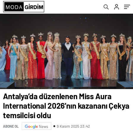
temsilcisi oldu
Antalya’da düzenlenen Miss Aura
International 2026’nın kazananı Çekya
temsilcisi oldu
9 Kasım 2025 23:42
ABONE OL
News