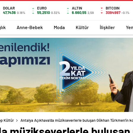
DOLAR
EURO
ALTIN
BITCOIN
47,7436
55,2510
6.660,55
3094997
0.18%
0.32%
2,59
-0.1%
lık
Anne-Bebek
Moda
Kültür
İlişkiler
Ye
p Kültür
Antalya Açıkhava’da müzikseverlerle buluşan Gökhan Türkmen’in kon
da müzikseverlerle buluşa