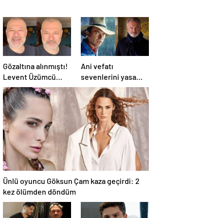
Gözaltına alınmıştı!
Ani vefatı
Levent Üzümcü
sevenlerini yasa
hakkında karar
boğmuştu! Sam
verildi
Neill'in ölüm nedeni
belli oldu
Ünlü oyuncu Göksun Çam kaza geçirdi: 2
kez ölümden döndüm