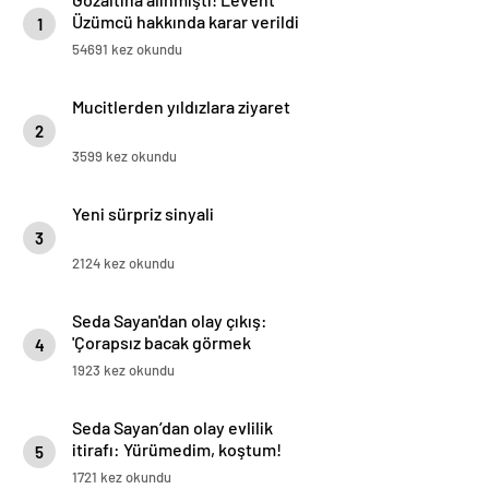
Üzümcü hakkında karar verildi
1
54691 kez okundu
Mucitlerden yıldızlara ziyaret
2
3599 kez okundu
Yeni sürpriz sinyali
3
2124 kez okundu
Seda Sayan'dan olay çıkış:
'Çorapsız bacak görmek
4
istemiyorum’
1923 kez okundu
Seda Sayan’dan olay evlilik
itirafı: Yürümedim, koştum!
5
1721 kez okundu