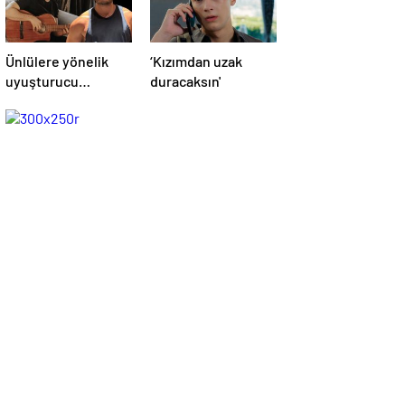
Ünlülere yönelik
‘Kızımdan uzak
uyuşturucu
duracaksın'
operasyonu! İlyas
Yalçıntaş'tan ilk
açıklama