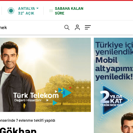
SABAHA KALAN
ANTALYA
SÜRE
32°
AÇIK
mek
serinde 7 evlenme teklifi yapıldı
n Gökhan