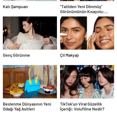
Katı Şampuan
“Tatilden Yeni Dönmüş”
Görünümünün Kısayolu:
Bronzlaştırıcı Damlalar
Genç Görünme
Çil Makyajı
Beslenme Dünyasının Yeni
TikTok’un Viral Güzellik
Odağı Yağ Asitleri
İçeriği: Volufiline Nedir?