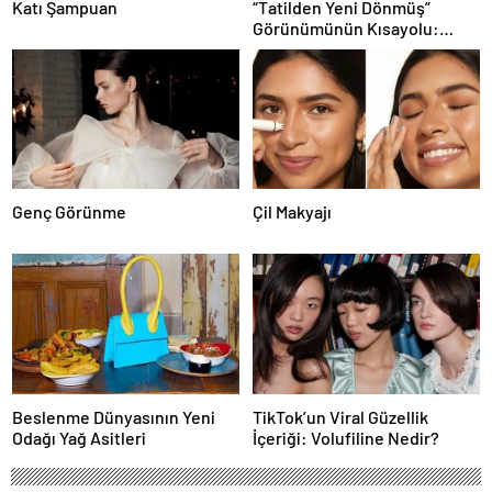
Katı Şampuan
“Tatilden Yeni Dönmüş”
Görünümünün Kısayolu:
Bronzlaştırıcı Damlalar
Genç Görünme
Çil Makyajı
Beslenme Dünyasının Yeni
TikTok’un Viral Güzellik
Odağı Yağ Asitleri
İçeriği: Volufiline Nedir?