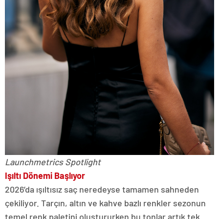
Launchmetrics Spotlight
Işıltı Dönemi Başlıyor
2026’da ışıltısız saç neredeyse tamamen sahneden
çekiliyor. Tarçın, altın ve kahve bazlı renkler sezonun
temel renk paletini oluştururken bu tonlar artık tek