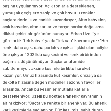
başına uygulanmıyor. Açık tonlarla desteklenen,
yumuşak geçişlere sahip ve çok boyutlu renkler
saçlara derinlik ve canlılık kazandırıyor. Altın kahveler,
açık kahveler, altın sarılar ve tarçın sarılar doğal ama
dikkat çekici bir görünüm sunuyor. Erkan Uzelli’ye
göre artık “tek kahve” ya da “tek sarı” kavramı yok: “Her
renk, daha açık, daha parlak ve ışıkla ilişkisi olan haliyle
öne çıkıyor.” 2026’da saç kesimi ve renk birbirinden
bağımsız düşünülmüyor. Saçlar anatomide
sabitlenmiyor, aksine kesimle birlikte hareket
kazanıyor. Omuz hizasında küt kesimler, omza ya da
dekolte hizasına değen modeller sezonun favorileri
arasında. Ancak bu kesimler mutlaka katlarla
destekleniyor. Uzelli bu noktada “ahenk” kavramının
altını çiziyor: “Saçta ve renkte bir ahenk var. Bu ahenk,
katlı kesimlerle sağlanıyor. Düz kesilmiş, sabit duran