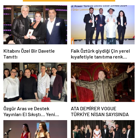
Kitabını Özel Bir Davetle
Faik Öztürk giydiği Çin yerel
Tanıttı
kıyafetiyle tanıtıma renk
kattı.
Özgür Aras ve Destek
ATA DEMİRER VOGUE
Yayınları El Sıkıştı… Yeni
TÜRKİYE NİSAN SAYISINDA
Kitap Haziran’da!