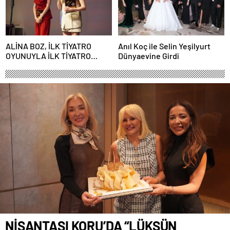
ALİNA BOZ, İLK TİYATRO
Anıl Koç ile Selin Yeşilyurt
OYUNUYLA İLK TİYATRO
Dünyaevine Girdi
ÖDÜLÜNÜ KAZANDI
NİŞANTAŞI KORU’DA “LÜKSÜN