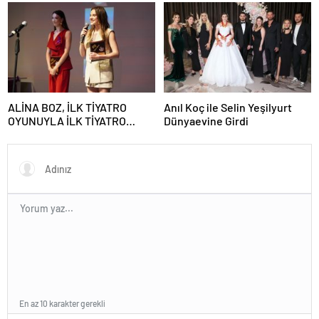
Kitap Haziran’da!
ALİNA BOZ, İLK TİYATRO
Anıl Koç ile Selin Yeşilyurt
OYUNUYLA İLK TİYATRO
Dünyaevine Girdi
ÖDÜLÜNÜ KAZANDI
En az 10 karakter gerekli