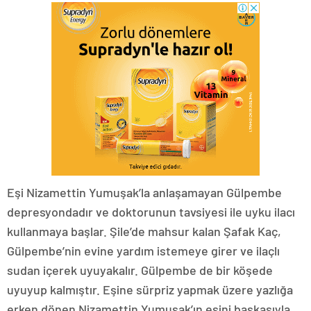
Eşi Nizamettin Yumuşak’la anlaşamayan Gülpembe
depresyondadır ve doktorunun tavsiyesi ile uyku ilacı
kullanmaya başlar. Şile’de mahsur kalan Şafak Kaç,
Gülpembe’nin evine yardım istemeye girer ve ilaçlı
sudan içerek uyuyakalır. Gülpembe de bir köşede
uyuyup kalmıştır. Eşine sürpriz yapmak üzere yazlığa
erken dönen Nizamettin Yumuşak’ın eşini başkasıyla