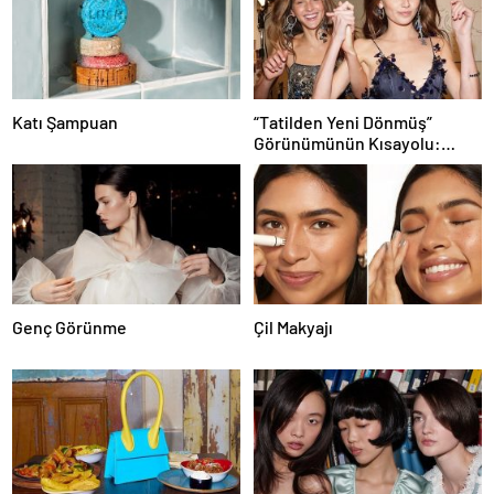
Katı Şampuan
“Tatilden Yeni Dönmüş”
Görünümünün Kısayolu:
Bronzlaştırıcı Damlalar
Genç Görünme
Çil Makyajı