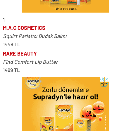
1
M.A.C COSMETICS
Squirt Parlatıcı Dudak Balmı
1449 TL
RARE BEAUTY
Find Comfort Lip Butter
1499 TL