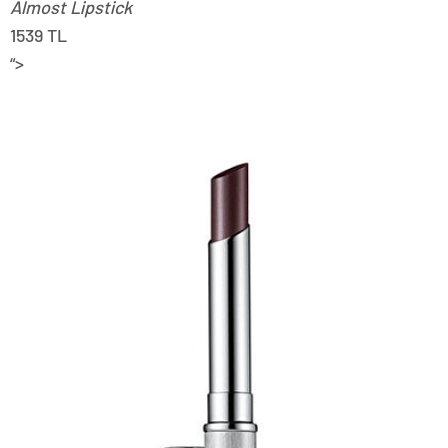
Almost Lipstick
1539 TL
“>