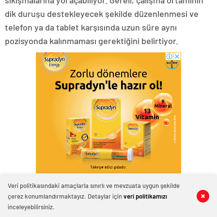
sıkışmalarına yol açabiliyor. Gereli, çalışma ortamının
dik duruşu destekleyecek şekilde düzenlenmesi ve
telefon ya da tablet karşısında uzun süre aynı
pozisyonda kalınmaması gerektiğini belirtiyor.
Hareket Şart ama Doğru Şekilde
Veri politikasındaki amaçlarla sınırlı ve mevzuata uygun şekilde
çerez konumlandırmaktayız. Detaylar için
veri politikamızı
0
0
0
0
0
0
Düzenli egzersiz, longevity yaklaşımının en güçlü
inceleyebilirsiniz.
destekçilerinden biri. Kas kütlesini korumak, doku