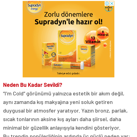
Neden Bu Kadar Sevildi?
“I’m Cold” görünümü yalnızca estetik bir akım değil,
aynı zamanda kış makyajına yeni soluk getiren
duygusal bir atmosfer yaratıyor. Yazın bronz, parlak,
sıcak tonlarının aksine kış ayları daha şiirsel, daha
minimal bir güzellik anlayışıyla kendini gösteriyor.
Bu trendin popülerliğinin ardında üç güçlü neden var: