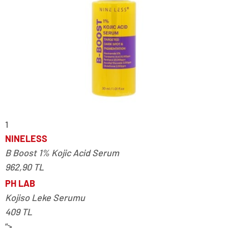
1
NINELESS
B Boost 1% Kojic Acid Serum
962,90 TL
PH LAB
Kojiso Leke Serumu
409 TL
“>