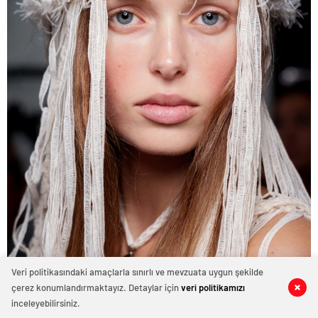
Veri politikasındaki amaçlarla sınırlı ve mevzuata uygun şekilde
çerez konumlandırmaktayız. Detaylar için
veri politikamızı
0
0
0
0
0
0
inceleyebilirsiniz.