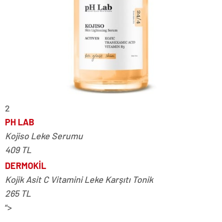
2
PH LAB
Kojiso Leke Serumu
409 TL
DERMOKİL
Kojik Asit C Vitamini Leke Karşıtı Tonik
265 TL
“>