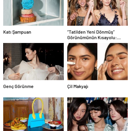
Katı Şampuan
“Tatilden Yeni Dönmüş”
Görünümünün Kısayolu:
Bronzlaştırıcı Damlalar
Genç Görünme
Çil Makyajı