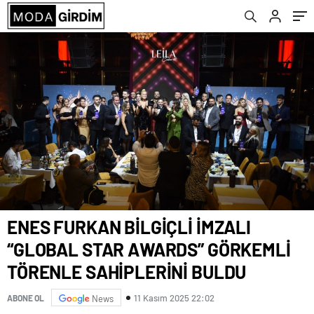
SAHİPLERİNİ BULDU
ENES FURKAN BİLGİÇLİ İMZALI
“GLOBAL STAR AWARDS” GÖRKEMLİ
TÖRENLE SAHİPLERİNİ BULDU
11 Kasım 2025 22:02
ABONE OL
News