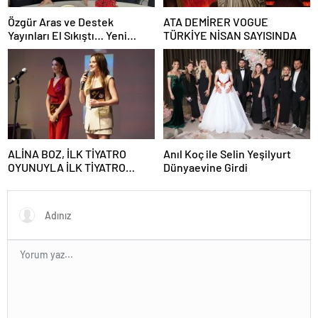
Özgür Aras ve Destek
ATA DEMİRER VOGUE
Yayınları El Sıkıştı… Yeni
TÜRKİYE NİSAN SAYISINDA
Kitap Haziran’da!
ALİNA BOZ, İLK TİYATRO
Anıl Koç ile Selin Yeşilyurt
OYUNUYLA İLK TİYATRO
Dünyaevine Girdi
ÖDÜLÜNÜ KAZANDI