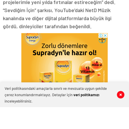
projelerimle yeni yılda fırtınalar estireceğim” dedi.
“Sevdiğim İçin” şarkısı, YouTube’daki NetD Müzik
kanalında ve diğer dijital platformlarda büyük ilgi
gördü, dinleyiciler tarafından beğenildi.
Veri politikasındaki amaçlarla sınırlı ve mevzuata uygun şekilde
çerez konumlandırmaktayız. Detaylar için
veri politikamızı
0
0
0
0
inceleyebilirsiniz.