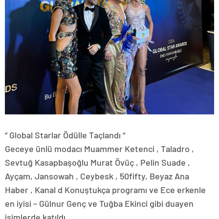
“ Global Starlar Ödülle Taçlandı “
Geceye ünlü modacı Muammer Ketenci , Taladro ,
Sevtuğ Kasapbaşoğlu Murat Övüç , Pelin Suade ,
Ayçam, Jansowah , Ceybesk , 50fifty, Beyaz Ana
Haber , Kanal d Konuştukça programı ve Ece erkenle
en iyisi – Gülnur Genç ve Tuğba Ekinci gibi duayen
isimlerde katıldı.