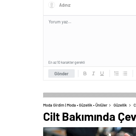
En az 10 karakter gerekli
Gönder
Moda Girdim | Moda • Güzellik • Ünlüler
Güzellik
C
Cilt Bakımında Çev