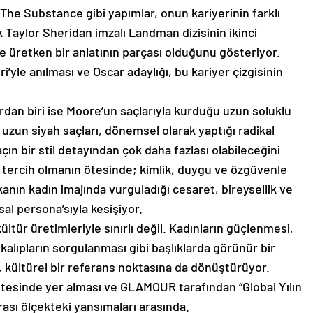
The Substance gibi yapımlar, onun kariyerinin farklı
Taylor Sheridan imzalı Landman dizisinin ikinci
e üretken bir anlatının parçası olduğunu gösteriyor.
yle anılması ve Oscar adaylığı, bu kariyer çizgisinin
klardan biri ise Moore’un saçlarıyla kurduğu uzun soluklu
n uzun siyah saçları, dönemsel olarak yaptığı radikal
çın bir stil detayından çok daha fazlası olabileceğini
ir tercih olmanın ötesinde; kimlik, duygu ve özgüvenle
rkanın kadın imajında vurguladığı cesaret, bireysellik ve
l persona’sıyla kesişiyor.
ltür üretimleriyle sınırlı değil. Kadınların güçlenmesi,
şik kalıpların sorgulanması gibi başlıklarda görünür bir
l, kültürel bir referans noktasına da dönüştürüyor.
listesinde yer alması ve GLAMOUR tarafından “Global Yılın
rası ölçekteki yansımaları arasında.