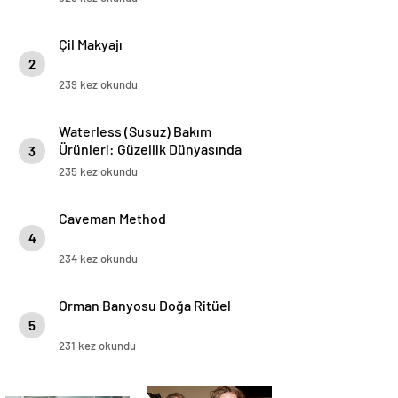
Çil Makyajı
2
239 kez okundu
Waterless (Susuz) Bakım
Ürünleri: Güzellik Dünyasında
3
Sürdürülebilir Devrim
235 kez okundu
Caveman Method
4
234 kez okundu
Orman Banyosu Doğa Ritüel
5
231 kez okundu