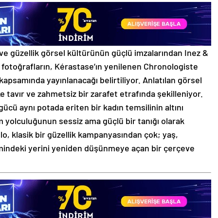
e güzellik görsel kültürünün güçlü imzalarından Inez &
fotoğrafların, Kérastase’ın yenilenen Chronologiste
apsamında yayınlanacağı belirtiliyor. Anlatılan görsel
e tavır ve zahmetsiz bir zarafet etrafında şekilleniyor.
 gücü aynı potada eriten bir kadın temsilinin altını
 yolculuğunun sessiz ama güçlü bir tanığı olarak
o, klasik bir güzellik kampanyasından çok; yaş,
emindeki yerini yeniden düşünmeye açan bir çerçeve