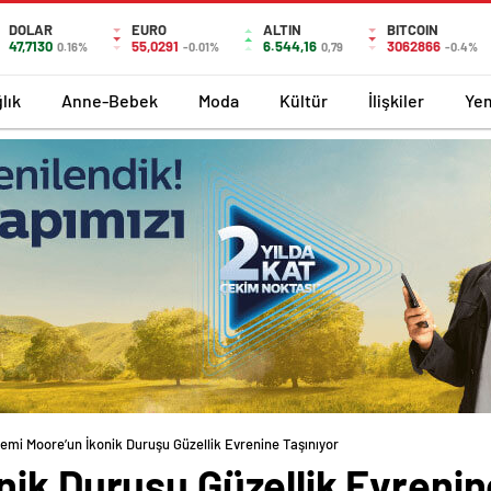
DOLAR
EURO
ALTIN
BITCOIN
47,7130
55,0291
6.544,16
3062866
0.16%
-0.01%
0,79
-0.4%
lık
Anne-Bebek
Moda
Kültür
İlişkiler
Ye
emi Moore’un İkonik Duruşu Güzellik Evrenine Taşınıyor
ik Duruşu Güzellik Evrenin