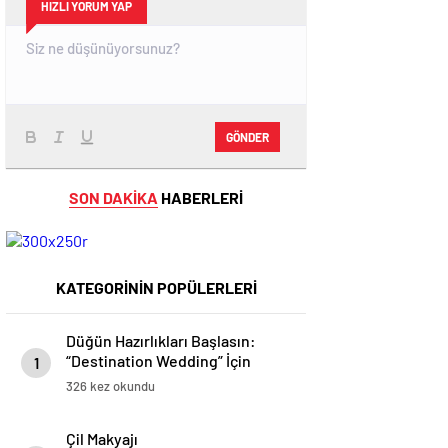
HIZLI YORUM YAP
GÖNDER
SON DAKİKA
HABERLERİ
KATEGORİNİN POPÜLERLERİ
Düğün Hazırlıkları Başlasın:
“Destination Wedding” İçin
1
Güzellik Rehberi
326 kez okundu
Çil Makyajı