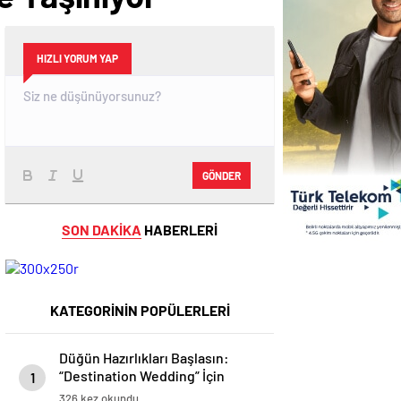
HIZLI YORUM YAP
GÖNDER
SON DAKİKA
HABERLERİ
KATEGORİNİN POPÜLERLERİ
Düğün Hazırlıkları Başlasın:
“Destination Wedding” İçin
1
Güzellik Rehberi
326 kez okundu