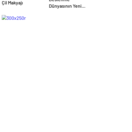
Çil Makyajı
Dünyasının Yeni
Odağı Yağ Asitleri