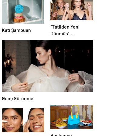
“Tatilden Yeni
Katı Şampuan
Dönmüş”
Görünümünün
Kısayolu:
Bronzlaştırıcı
Damlalar
Genç Görünme
Beslenme