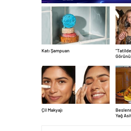
Katı Şampuan
“Tatild
Görünü
Bronzla
Çil Makyajı
Beslen
Yağ Asit