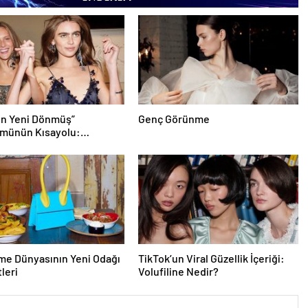
en Yeni Dönmüş”
Genç Görünme
münün Kısayolu:
ştırıcı Damlalar
me Dünyasının Yeni Odağı
TikTok’un Viral Güzellik İçeriği:
leri
Volufiline Nedir?