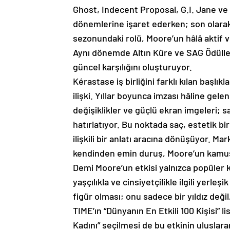
Ghost, Indecent Proposal, G.I. Jane ve 
dönemlerine işaret ederken; son olarak 
sezonundaki rolü, Moore’un hâlâ aktif v
Aynı dönemde Altın Küre ve SAG Ödülleri’
güncel karşılığını oluşturuyor.
Kérastase iş birliğini farklı kılan başlı
ilişki. Yıllar boyunca imzası hâline gele
değişiklikler ve güçlü ekran imgeleri; sa
hatırlatıyor. Bu noktada saç, estetik b
ilişkili bir anlatı aracına dönüşüyor. Ma
kendinden emin duruş, Moore’un kamusa
Demi Moore’un etkisi yalnızca popüler kü
yaşçılıkla ve cinsiyetçilikle ilgili yerle
figür olması; onu sadece bir yıldız deği
TIME’ın “Dünyanın En Etkili 100 Kişisi” 
Kadını” seçilmesi de bu etkinin uluslara