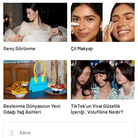
Bronzlaştırıcı Damlalar
Genç Görünme
Çil Makyajı
Beslenme Dünyasının Yeni
TikTok’un Viral Güzellik
Odağı Yağ Asitleri
İçeriği: Volufiline Nedir?