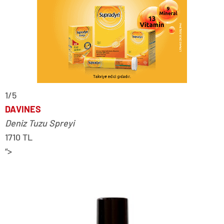
1/5
DAVINES
Deniz Tuzu Spreyi
1710 TL
“>