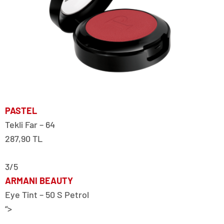
PASTEL
Tekli Far – 64
287,90 TL
3/5
ARMANI BEAUTY
Eye Tint – 50 S Petrol
“>