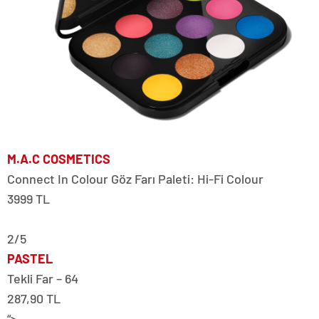
M.A.C COSMETICS
Connect In Colour Göz Farı Paleti: Hi-Fi Colour
3999 TL
2/5
PASTEL
Tekli Far – 64
287,90 TL
“>