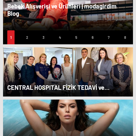
Bebek Alışverişi ve Ürünleri | modagirdim
Blog
CENTRAL HOSPITAL FİZİK TEDAVİ ve
ROBOTİK REHABİLİTASYON MERKEZİ AÇILDI