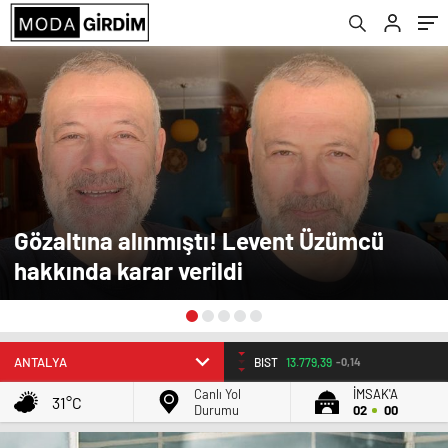
Gözaltına alınmıştı! Levent Üzümcü
hakkında karar verildi
BIST
13.779,39
-0,14
Canlı Yol
İMSAK'A
31°C
Durumu
02
00