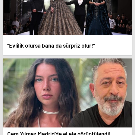
“Evlilik olursa bana da sürpriz olur!”
Cem Yılmaz Madrid'de el ele görüntülendi!