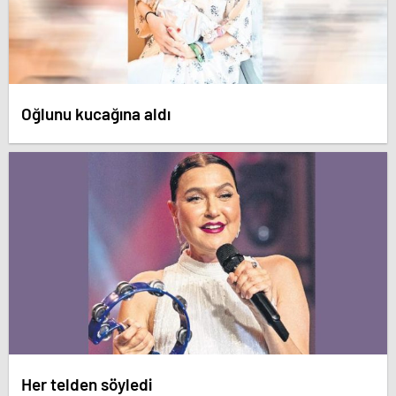
Oğlunu kucağına aldı
Her telden söyledi