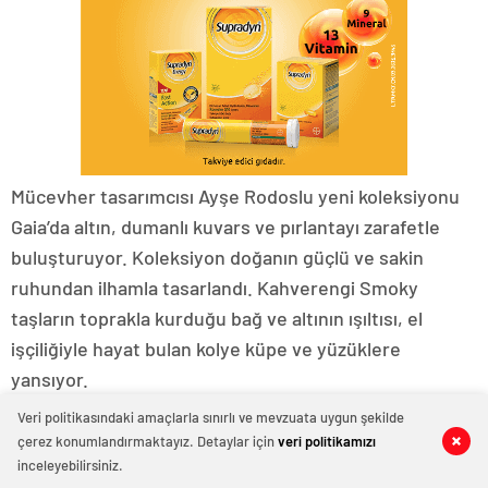
Mücevher tasarımcısı Ayşe Rodoslu yeni koleksiyonu
Gaia’da altın, dumanlı kuvars ve pırlantayı zarafetle
buluşturuyor. Koleksiyon doğanın güçlü ve sakin
ruhundan ilhamla tasarlandı. Kahverengi Smoky
taşların toprakla kurduğu bağ ve altının ışıltısı, el
işçiliğiyle hayat bulan kolye küpe ve yüzüklere
yansıyor.
Veri politikasındaki amaçlarla sınırlı ve mevzuata uygun şekilde
çerez konumlandırmaktayız. Detaylar için
veri politikamızı
0
0
0
0
0
0
inceleyebilirsiniz.