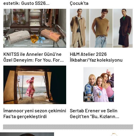
estetik: Gusto SS26
Çocuk’ta
koleksiyonu
KNITSS ile Anneler Günü’ne
H&M Atelier 2026
Özel Deneyim: For You. For
İlkbahar/Yaz koleksiyonu
Her. For the Love in Between
İmannoor yeni sezon çekimini
Sertab Erener ve Selin
Fas’ta gerçekleştirdi
Geçit’ten “Bu, Kızların
Eseri”ne güçlü bir dans
daveti