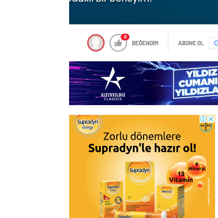
0
BEĞENDİM
ABONE OL