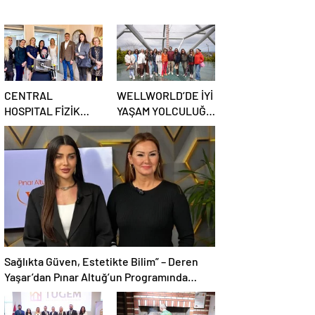
CENTRAL
WELLWORLD’DE İYİ
HOSPITAL FİZİK
YAŞAM YOLCULUĞU
TEDAVİ ve ROBOTİK
BAŞLADI
REHABİLİTASYON
MERKEZİ AÇILDI
Sağlıkta Güven, Estetikte Bilim” – Deren
Yaşar’dan Pınar Altuğ’un Programında
Çarpıcı Açıklamalar