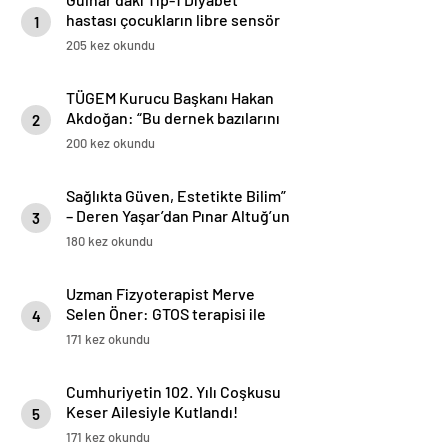
hastası çocukların libre sensör
1
şeker ölçüm cihazı 1 yıl boyumca
205 kez okundu
Gülnar Belediyesinden hediye.
TÜGEM Kurucu Başkanı Hakan
Akdoğan: “Bu dernek bazılarını
2
çok rahatsız etse de
200 kez okundu
bildiğimden şaşmadık”
Sağlıkta Güven, Estetikte Bilim”
– Deren Yaşar’dan Pınar Altuğ’un
3
Programında Çarpıcı
180 kez okundu
Açıklamalar
Uzman Fizyoterapist Merve
Selen Öner: GTOS terapisi ile
4
yüzde 85 oranında ağrıda azalma
171 kez okundu
meydana getirebiliyoruz
Cumhuriyetin 102. Yılı Coşkusu
Keser Ailesiyle Kutlandı!
5
171 kez okundu