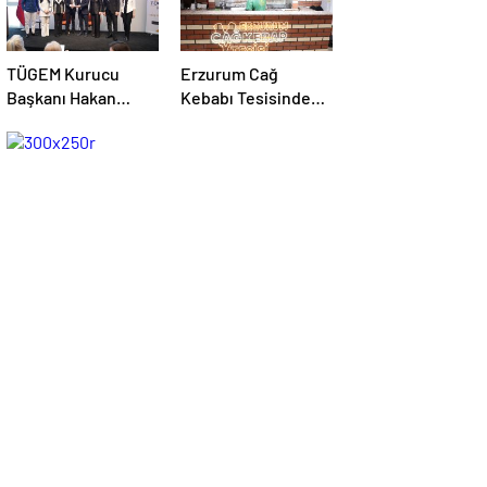
TÜGEM Kurucu
Erzurum Cağ
Başkanı Hakan
Kebabı Tesisinde
Akdoğan: “Bu
Unutulmaz Bir İftar
dernek bazılarını
Buluşması
çok rahatsız etse de
bildiğimden
şaşmadık”