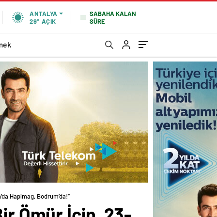
SABAHA KALAN
ANTALYA
SÜRE
29°
AÇIK
mek
an’da Hapimag, Bodrum’da!”
ir Ömür İçin, 23-