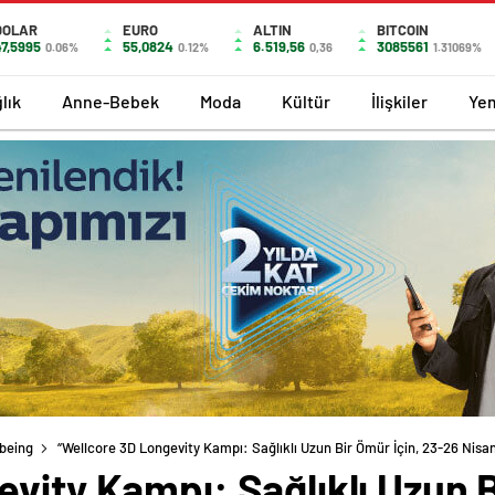
DOLAR
EURO
ALTIN
BITCOIN
47,5995
55,0824
6.519,56
3085561
0.06%
0.12%
0,36
1.31069%
lık
Anne-Bebek
Moda
Kültür
İlişkiler
Ye
lbeing
“Wellcore 3D Longevity Kampı: Sağlıklı Uzun Bir Ömür İçin, 23-26 Nis
vity Kampı: Sağlıklı Uzun B