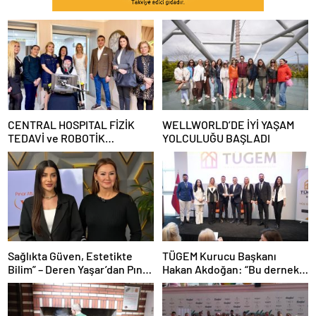
CENTRAL HOSPITAL FİZİK
WELLWORLD’DE İYİ YAŞAM
TEDAVİ ve ROBOTİK
YOLCULUĞU BAŞLADI
REHABİLİTASYON MERKEZİ
AÇILDI
Sağlıkta Güven, Estetikte
TÜGEM Kurucu Başkanı
Bilim” – Deren Yaşar’dan Pınar
Hakan Akdoğan: “Bu dernek
Altuğ’un Programında Çarpıcı
bazılarını çok rahatsız etse de
Açıklamalar
bildiğimden şaşmadık”