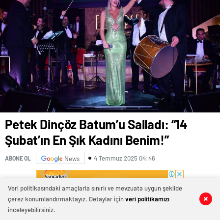
Petek Dinçöz Batum’u Salladı: “14
Şubat’ın En Şık Kadını Benim!”
4 Temmuz 2025 04:46
ABONE OL
News
Veri politikasındaki amaçlarla sınırlı ve mevzuata uygun şekilde
çerez konumlandırmaktayız. Detaylar için
veri politikamızı
0
0
0
0
0
0
0
0
inceleyebilirsiniz.