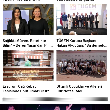
REHABİLİTASYON MERKEZİ
AÇILDI
Sağlıkta Güven, Estetikte
TÜGEM Kurucu Başkanı
Bilim” – Deren Yaşar’dan Pınar
Hakan Akdoğan: “Bu dernek
Altuğ’un Programında Çarpıcı
bazılarını çok rahatsız etse de
Açıklamalar
bildiğimden şaşmadık”
Erzurum Cağ Kebabı
Otizmli Çocuklar ve Aileleri
Tesisinde Unutulmaz Bir İftar
“Bir Nefes” Aldı
Buluşması