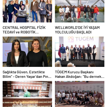
CENTRAL HOSPITAL FİZİK
WELLWORLD’DE İYİ YAŞAM
TEDAVİ ve ROBOTİK
YOLCULUĞU BAŞLADI
REHABİLİTASYON MERKEZİ
AÇILDI
Sağlıkta Güven, Estetikte
TÜGEM Kurucu Başkanı
Bilim” – Deren Yaşar’dan Pınar
Hakan Akdoğan: “Bu dernek
Altuğ’un Programında Çarpıcı
bazılarını çok rahatsız etse de
Açıklamalar
bildiğimden şaşmadık”