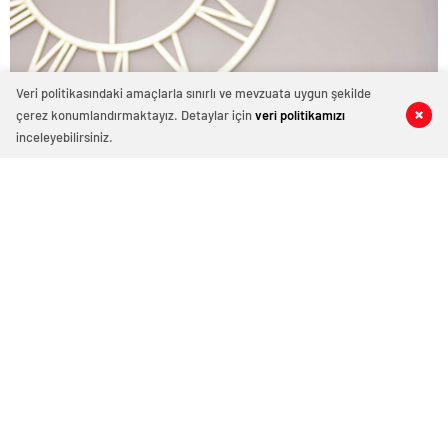
Veri politikasındaki amaçlarla sınırlı ve mevzuata uygun şekilde
çerez konumlandırmaktayız. Detaylar için
veri politikamızı
0
0
0
0
0
0
inceleyebilirsiniz.