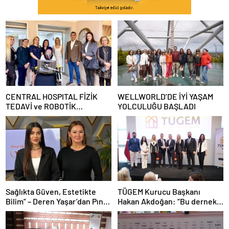
CENTRAL HOSPITAL FİZİK
WELLWORLD’DE İYİ YAŞAM
TEDAVİ ve ROBOTİK
YOLCULUĞU BAŞLADI
REHABİLİTASYON MERKEZİ
AÇILDI
Sağlıkta Güven, Estetikte
TÜGEM Kurucu Başkanı
Bilim” – Deren Yaşar’dan Pınar
Hakan Akdoğan: “Bu dernek
Altuğ’un Programında Çarpıcı
bazılarını çok rahatsız etse de
Açıklamalar
bildiğimden şaşmadık”