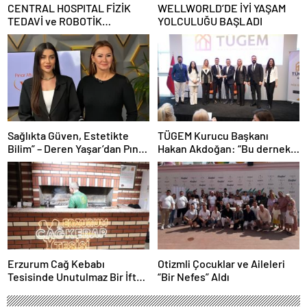
CENTRAL HOSPITAL FİZİK
WELLWORLD’DE İYİ YAŞAM
TEDAVİ ve ROBOTİK
YOLCULUĞU BAŞLADI
REHABİLİTASYON MERKEZİ
AÇILDI
Sağlıkta Güven, Estetikte
TÜGEM Kurucu Başkanı
Bilim” – Deren Yaşar’dan Pınar
Hakan Akdoğan: “Bu dernek
Altuğ’un Programında Çarpıcı
bazılarını çok rahatsız etse de
Açıklamalar
bildiğimden şaşmadık”
Erzurum Cağ Kebabı
Otizmli Çocuklar ve Aileleri
Tesisinde Unutulmaz Bir İftar
“Bir Nefes” Aldı
Buluşması