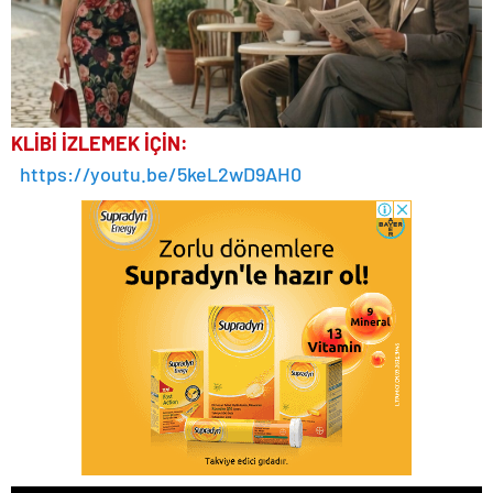
KLİBİ İZLEMEK İÇİN:
https://youtu.be/5keL2wD9AH0