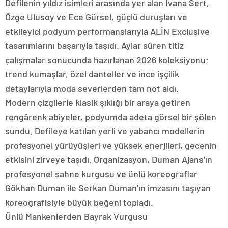
Defilenin yıldız isimleri arasında yer alan İvana Sert,
Özge Ulusoy ve Ece Gürsel, güçlü duruşları ve
etkileyici podyum performanslarıyla ALİN Exclusive
tasarımlarını başarıyla taşıdı. Aylar süren titiz
çalışmalar sonucunda hazırlanan 2026 koleksiyonu;
trend kumaşlar, özel danteller ve ince işçilik
detaylarıyla moda severlerden tam not aldı.
Modern çizgilerle klasik şıklığı bir araya getiren
rengârenk abiyeler, podyumda adeta görsel bir şölen
sundu. Defileye katılan yerli ve yabancı modellerin
profesyonel yürüyüşleri ve yüksek enerjileri, gecenin
etkisini zirveye taşıdı. Organizasyon, Duman Ajans’ın
profesyonel sahne kurgusu ve ünlü koreograflar
Gökhan Duman ile Serkan Duman’ın imzasını taşıyan
koreografisiyle büyük beğeni topladı.
Ünlü Mankenlerden Bayrak Vurgusu