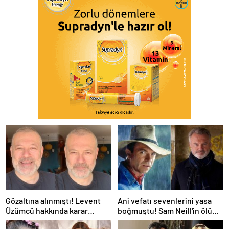
Gözaltına alınmıştı! Levent
Ani vefatı sevenlerini yasa
Üzümcü hakkında karar
boğmuştu! Sam Neill'in ölüm
verildi
nedeni belli oldu