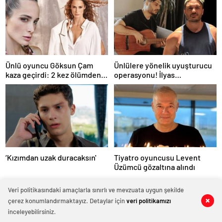
Ünlü oyuncu Göksun Çam
Ünlülere yönelik uyuşturucu
kaza geçirdi: 2 kez ölümden
operasyonu! İlyas
döndüm
Yalçıntaş'tan ilk açıklama
‘Kızımdan uzak duracaksın'
Tiyatro oyuncusu Levent
Üzümcü gözaltına alındı
Veri politikasındaki amaçlarla sınırlı ve mevzuata uygun şekilde
çerez konumlandırmaktayız. Detaylar için
veri politikamızı
0
0
0
0
0
0
0
0
inceleyebilirsiniz.