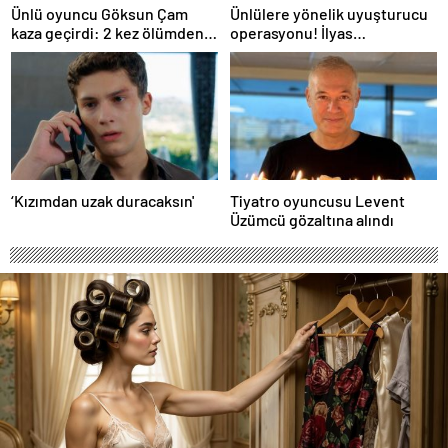
Ünlü oyuncu Göksun Çam
Ünlülere yönelik uyuşturucu
kaza geçirdi: 2 kez ölümden
operasyonu! İlyas
döndüm
Yalçıntaş'tan ilk açıklama
‘Kızımdan uzak duracaksın'
Tiyatro oyuncusu Levent
Üzümcü gözaltına alındı