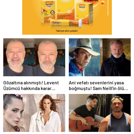
Gözaltına alınmıştı! Levent
Ani vefatı sevenlerini yasa
Üzümcü hakkında karar
boğmuştu! Sam Neill'in ölüm
verildi
nedeni belli oldu