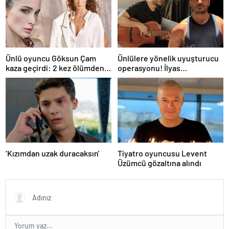
Ünlü oyuncu Göksun Çam
Ünlülere yönelik uyuşturucu
kaza geçirdi: 2 kez ölümden
operasyonu! İlyas
döndüm
Yalçıntaş'tan ilk açıklama
‘Kızımdan uzak duracaksın'
Tiyatro oyuncusu Levent
Üzümcü gözaltına alındı