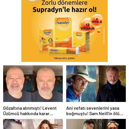
Gözaltına alınmıştı! Levent
Ani vefatı sevenlerini yasa
Üzümcü hakkında karar
boğmuştu! Sam Neill'in ölüm
verildi
nedeni belli oldu