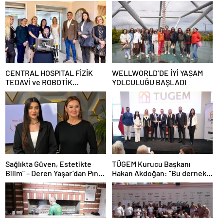
CENTRAL HOSPITAL FİZİK
WELLWORLD’DE İYİ YAŞAM
TEDAVİ ve ROBOTİK
YOLCULUĞU BAŞLADI
REHABİLİTASYON MERKEZİ
AÇILDI
Sağlıkta Güven, Estetikte
TÜGEM Kurucu Başkanı
Bilim” – Deren Yaşar’dan Pınar
Hakan Akdoğan: “Bu dernek
Altuğ’un Programında Çarpıcı
bazılarını çok rahatsız etse de
Açıklamalar
bildiğimden şaşmadık”