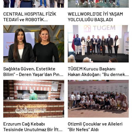
CENTRAL HOSPITAL FİZİK
WELLWORLD’DE İYİ YAŞAM
TEDAVİ ve ROBOTİK
YOLCULUĞU BAŞLADI
REHABİLİTASYON MERKEZİ
AÇILDI
Sağlıkta Güven, Estetikte
TÜGEM Kurucu Başkanı
Bilim” – Deren Yaşar’dan Pınar
Hakan Akdoğan: “Bu dernek
Altuğ’un Programında Çarpıcı
bazılarını çok rahatsız etse de
Açıklamalar
bildiğimden şaşmadık”
Erzurum Cağ Kebabı
Otizmli Çocuklar ve Aileleri
Tesisinde Unutulmaz Bir İftar
“Bir Nefes” Aldı