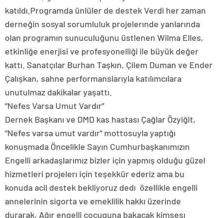
katıldı.Programda ünlüler de destek Verdi her zaman
derneğin sosyal sorumluluk projelerınde yanlarında
olan programın sunuculuğunu üstlenen Wilma Elles,
etkinliğe enerjisi ve profesyonelliği ile büyük değer
kattı. Sanatçılar Burhan Taşkın, Çilem Duman ve Ender
Çalışkan, sahne performanslarıyla katılımcılara
unutulmaz dakikalar yaşattı.
“Nefes Varsa Umut Vardır”
Dernek Başkanı ve DMD kas hastası Çağlar Özyiğit,
“Nefes varsa umut vardır” mottosuyla yaptığı
konuşmada Öncelikle Sayın Cumhurbaşkanımızın
Engelli arkadaşlarımız bizler için yapmış olduğu güzel
hizmetleri projelerı için teşekkür ederiz ama bu
konuda acil destek bekliyoruz dedı özellikle engelli
annelerinin sigorta ve emeklilik hakkı üzerinde
durarak, Ağır engelli çocuguna bakacak kimsesı