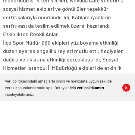
müdürlüğü STK temsilcileri, Nevada Cafe yönetimi,
sosyal hizmet ekipleri ve gönüllüler teşekkür
sertifikalarıyla onurlandırıldı. Katılamayanların
serfıtıkası da teslim edilmek üzere hazırlandı
Etkinlikten Renkli Anlar
İlçe Spor Müdürlüğü ekipleri yüz boyama etkinliği
düzenleyerek engelli bireyleri mutlu etti; hediyeler
dağıttı ve ok atma etkinliği gerçekleştirdi. Sosyal
Hizmetler İstanbul İl Müdürlüğü ekipleri de etkinlik
boyunca alanda hazır bulundu. Zumba hocası maya
Veri politikasındaki amaçlarla sınırlı ve mevzuata uygun şekilde
hanımında katılımcılar ile çoçuklar ile birlikte yaptığı
çerez konumlandırmaktayız. Detaylar için
veri politikamızı
0
0
0
0
0
0
Zumba gösterısı de büyük renk kattı Ünlü sanatçıların
inceleyebilirsiniz.
şarkıları ile hareketli eğlence devam etti Etkinlik
sonrası engelli annelerımiz sorunlarını çözüm
önerilerini konuştular Sorunların içinde başta engelli
annelerının sigortası geçici bakım evleri evde sağlık